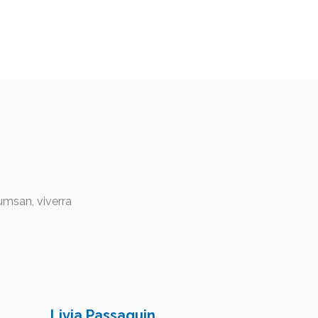
umsan, viverra
Livia Passaquin