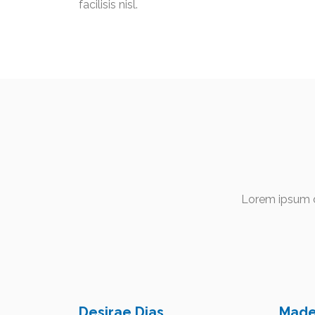
facilisis nisl. ​
Lorem ipsum do
Desirae Dias
Madel