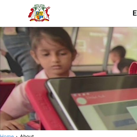
E
Home
About