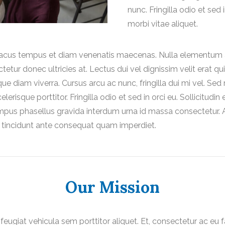
nunc. Fringilla odio et sed i
morbi vitae aliquet.
 Lacus tempus et diam venenatis maecenas. Nulla elementum ac 
etur donec ultricies at. Lectus dui vel dignissim velit erat quis 
que diam viverra. Cursus arcu ac nunc, fringilla dui mi vel. Sed
risque porttitor. Fringilla odio et sed in orci eu. Sollicitudin 
Tempus phasellus gravida interdum urna id massa consectetur.
re tincidunt ante consequat quam imperdiet.
Our Mission
 feugiat vehicula sem porttitor aliquet. Et, consectetur ac eu f